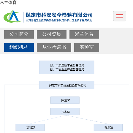
米兰体育
公司简介
公司资质
米兰体育
组织机构
从业承诺书
实验室