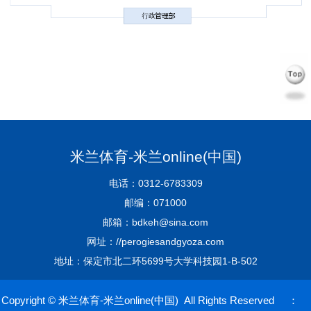
米兰体育-米兰online(中国)
电话：0312-6783309
邮编：071000
邮箱：bdkeh@sina.com
网址：//perogiesandgyoza.com
地址：保定市北二环5699号大学科技园1-B-502
Copyright © 米兰体育-米兰online(中国) All Rights Reserved ：