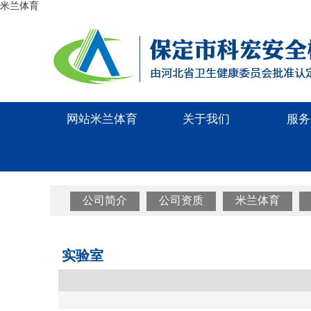
米兰体育
网站米兰体育
关于我们
服务
公司简介
公司资质
米兰体育
实验室