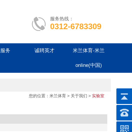
服务热线：
0312-6783309
户服务
诚聘英才
米兰体育-米兰
online(中国)
您的位置：
米兰体育
> 关于我们 >
实验室