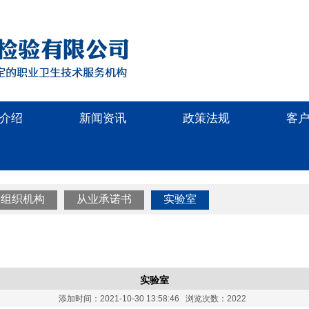
介绍
新闻资讯
政策法规
客
组织机构
从业承诺书
实验室
实验室
添加时间：2021-10-30 13:58:46 浏览次数：2022