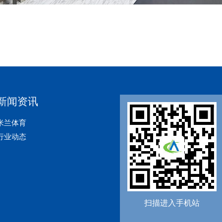
新闻资讯
米兰体育
行业动态
扫描进入手机站