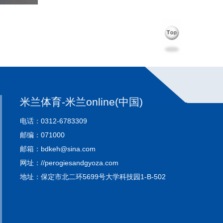
米兰体育-米兰online(中国)
电话：0312-6783309
邮编：071000
邮箱：bdkeh@sina.com
网址：//perogiesandgyoza.com
地址：保定市北二环5699号大学科技园1-B-502