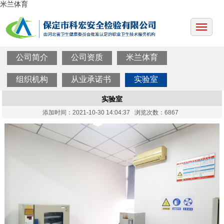
米兰体育
公司简介
公司资质
米兰体育
组织机构
从业承诺书
实验室
实验室
添加时间：2021-10-30 14:04:37 浏览次数：6867