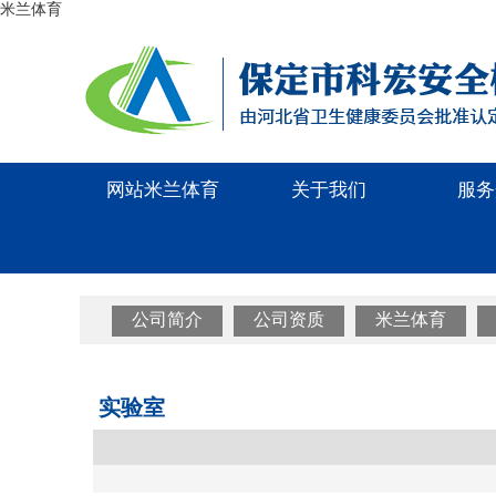
米兰体育
网站米兰体育
关于我们
服务
公司简介
公司资质
米兰体育
实验室