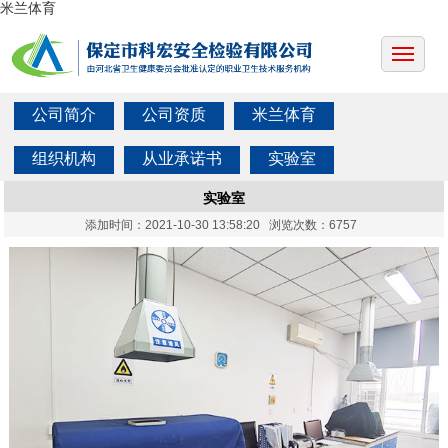
米兰体育
公司简介
公司资质
米兰体育
组织机构
从业承诺书
实验室
实验室
添加时间：2021-10-30 13:58:20 浏览次数：6757