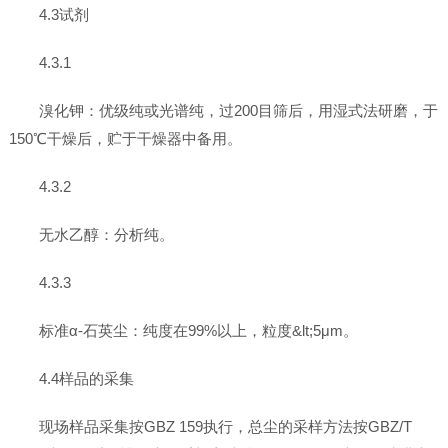
4.3试剂
4.3.1
溴化钾：优级纯或光谱纯，过200目筛后，用湿式法研磨，于
150℃干燥后，贮于干燥器中备用。
4.3.2
无水乙醇：分析纯。
4.3.3
标准α-石英尘：纯度在99%以上，粒度&lt;5μm。
4.4样品的采集
现场样品采集按GBZ 159执行，总尘的采样方法按GBZ/T