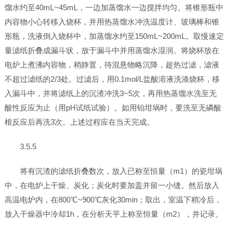
馏水约至40mL~45mL，一边加蒸馏水一边搅拌均匀。将锥形瓶中
内容物小心转移入烧杯，并用热蒸馏水冲洗温度计、玻璃棒和锥
形瓶，洗液倒入烧杯中，加蒸馏水约至150mL~200mL。取慢速定
量滤纸折叠成漏斗状，放于漏斗中并用蒸馏水湿润。将烧杯放在
电炉上煮沸内容物，稍静置，待混悬物略沉降，趁热过滤，滤液
不超过滤纸的2/3处。过滤后，用0.1mol/L盐酸溶液洗涤烧杯，移
入漏斗中，并将滤纸上的沉渣冲洗3~5次，再用热蒸馏水洗至无
酸性反应为止（用pH试纸试验）。如用铂坩埚时，要洗至无磷酸
根反应后再洗3次。上述过程应在当天完成。
3.5.5
将有沉渣的滤纸折叠数次，放入已称至恒量（m1）的瓷坩埚
中，在电炉上干燥、炭化；炭化时要加盖并留一小缝。然后放入
高温电炉内，在800℃~900℃灰化30min；取出，室温下稍冷后，
放入干燥器中冷却1h，在分析天平上称至恒量（m2），并记录。