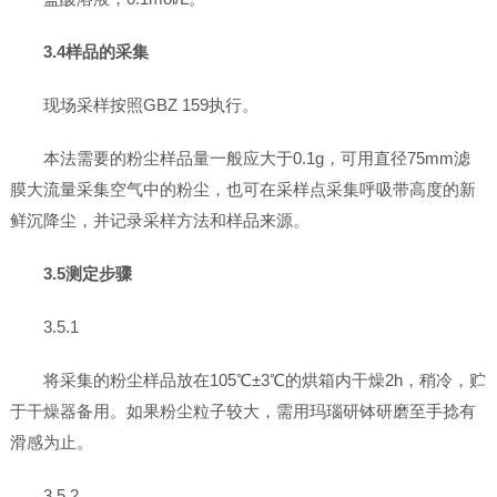
3.4样品的采集
现场采样按照GBZ 159执行。
本法需要的粉尘样品量一般应大于0.1g，可用直径75mm滤
膜大流量采集空气中的粉尘，也可在采样点采集呼吸带高度的新
鲜沉降尘，并记录采样方法和样品来源。
3.5测定步骤
3.5.1
将采集的粉尘样品放在105℃±3℃的烘箱内干燥2h，稍冷，贮
于干燥器备用。如果粉尘粒子较大，需用玛瑙研钵研磨至手捻有
滑感为止。
3.5.2