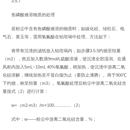
3.5.7
焦磷酸难溶物质的处理
若粉尘中含有焦磷酸难溶的物质时，如碳化硅、绿柱石、电
气石、黄玉等，需用氢氟酸在铂坩埚中处理。方法如下：
将带有沉渣的滤纸放入铂坩埚内，如步骤3.5.5灼烧至恒量
（m2），然后加入数滴9mol/L硫酸溶液，使沉渣全部湿润。在通
风柜内加入5mL~10mL 40%氢氟酸，稍加热，使沉渣中游离二氧
化硅溶解，继续加热至不冒白烟为止（要防止沸腾）。再于900℃
下灼烧，称至恒量（m3）。氢氟酸处理后粉尘中游离二氧化硅含
量按式（2）进行计算：
w=（m2-m3）/m×100…………（2）
式中：w——粉尘中游离二氧化硅含量，%；