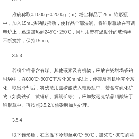
准确称取0.1000g~0.2000g（m）粉尘样品于25mL锥形瓶
中，加入15mL焦磷酸摇动，使样品全部湿润。将锥形瓶放在可调
电炉上，迅速加热到245℃~250℃，同时用带有温度计的玻璃棒
不断搅拌，保持15min。
3.5.3
若粉尘样品含有煤、其他碳素及有机物，应放在瓷坩埚或铂
坩埚中，在800℃~900℃下灰化30min以上，使碳及有机物完全灰
化。取出冷却后，将残渣用焦磷酸洗入锥形瓶中。若含有硫化矿
物（如黄铁矿、黄铜矿、辉铜矿等），应加数毫克结晶硝酸铵于
锥形瓶中。再按照3.5.2加焦磷酸加热处理。
3.5.4
取下锥形瓶，在室温下冷却至40℃~50℃，加50℃~80℃的蒸