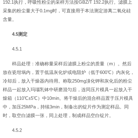
192.1执行，呼吸性粉尘的采样方法按GBZ/T 192.2执行。滤膜上
采集的粉尘量大于0.1mg时，可直接用于本法测定游离二氧化硅
含量。
4.5测定
4.5.1
样品处理：准确称量采样后滤膜上粉尘的质量（m）。然后
放在瓷坩埚内，置于低温灰化炉或电阻炉（低于600℃）内灰化，
冷却后，放入干燥器内待用。称取250mg溴化钾和灰化后的粉尘
样品一起放入玛瑙乳钵中研磨混匀后，连同压片模具一起放入干
燥箱（110℃±5℃）中10min。将干燥后的混合样品置于压片模具
中，加压25MPa，持续3min，制备出的锭片作为测定样品。同
时，取空白滤膜一张，同上处理，制成样品空白锭片。
4.5.2