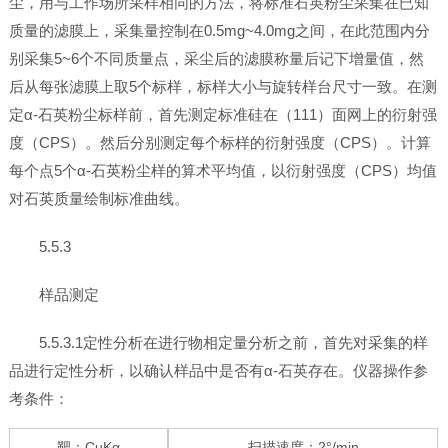
尘，用与工作场所采样相同的方法，将标准石英粉尘采集在已知
质量的滤膜上，采集量控制在0.5mg~4.0mg之间，在此范围内分
别采集5~6个不同质量点，采尘后的滤膜称量后记下增量值，然
后从每张滤膜上取5个标样，标样大小与旋转样台尺寸一致。在测
定α-石英粉尘标样前，首先测定标准硅在（111）面网上的衍射强
度（CPS）。然后分别测定每个标样的衍射强度（CPS）。计算
每个点5个α-石英粉尘样的算术平均值，以衍射强度（CPS）均值
对石英质量绘制标准曲线。
5.5.3
样品测定
5.5.3.1定性分析在进行物相定量分析之前，首先对采集的样
品进行定性分析，以确认样品中是否有α-石英存在。仪器操作参
考条件：
靶：CuKα
扫描速度：2°/min