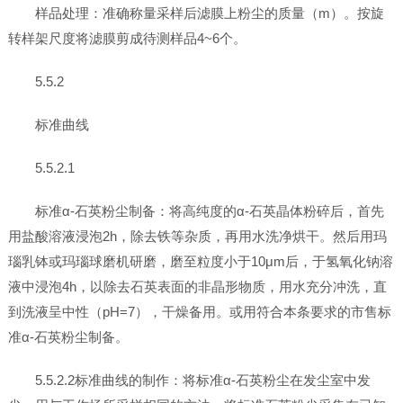
样品处理：准确称量采样后滤膜上粉尘的质量（m）。按旋
转样架尺度将滤膜剪成待测样品4~6个。
5.5.2
标准曲线
5.5.2.1
标准α-石英粉尘制备：将高纯度的α-石英晶体粉碎后，首先
用盐酸溶液浸泡2h，除去铁等杂质，再用水洗净烘干。然后用玛
瑙乳钵或玛瑙球磨机研磨，磨至粒度小于10μm后，于氢氧化钠溶
液中浸泡4h，以除去石英表面的非晶形物质，用水充分冲洗，直
到洗液呈中性（pH=7），干燥备用。或用符合本条要求的市售标
准α-石英粉尘制备。
5.5.2.2标准曲线的制作：将标准α-石英粉尘在发尘室中发