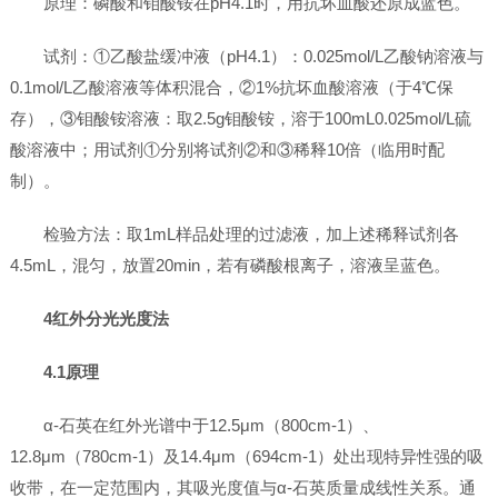
原理：磷酸和钼酸铵在pH4.1时，用抗坏血酸还原成蓝色。
试剂：①乙酸盐缓冲液（pH4.1）：0.025mol/L乙酸钠溶液与
0.1mol/L乙酸溶液等体积混合，②1%抗坏血酸溶液（于4℃保
存），③钼酸铵溶液：取2.5g钼酸铵，溶于100mL0.025mol/L硫
酸溶液中；用试剂①分别将试剂②和③稀释10倍（临用时配
制）。
检验方法：取1mL样品处理的过滤液，加上述稀释试剂各
4.5mL，混匀，放置20min，若有磷酸根离子，溶液呈蓝色。
4红外分光光度法
4.1原理
α-石英在红外光谱中于12.5μm（800cm-1）、
12.8μm（780cm-1）及14.4μm（694cm-1）处出现特异性强的吸
收带，在一定范围内，其吸光度值与α-石英质量成线性关系。通