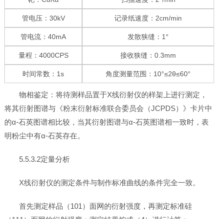
管电压：30kV
记录纸速度：2cm/min
管电流：40mA
发散狭缝：1°
量程：4000CPS
接收狭缝：0.3mm
时间常数：1s
角度测量范围：10°≤2θ≤60°
物相鉴定：将待测样品置于X线衍射仪的样架上进行测定，
将其衍射图谱与《粉末衍射标准联合委员会（JCPDS）》卡片中
的α-石英图谱相比较，当其衍射图谱与α-石英图谱相一致时，表
明粉尘中有α-石英存在。
5.5.3.2定量分析
X线衍射仪的测定条件与制作标准曲线的条件完全一致。
首先测定样品（101）面网的衍射强度，再测定标准硅