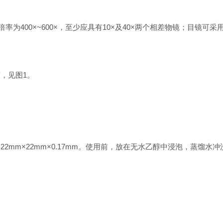
为400×~600×，至少应具有10×及40×两个相差物镜；目镜可采
，见图1。
盖玻片：22mm×22mm×0.17mm。使用前，放在无水乙醇中浸泡，蒸