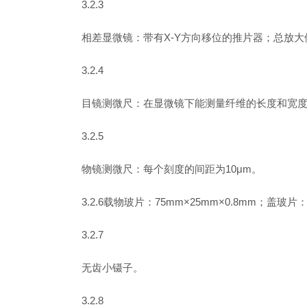
3.2.3
相差显微镜：带有X-Y方向移位的推片器；总放大倍率
3.2.4
目镜测微尺：在显微镜下能测量纤维的长度和宽度
3.2.5
物镜测微尺：每个刻度的间距为10μm。
3.2.6载物玻片：75mm×25mm×0.8mm；
3.2.7
无齿小镊子。
3.2.8