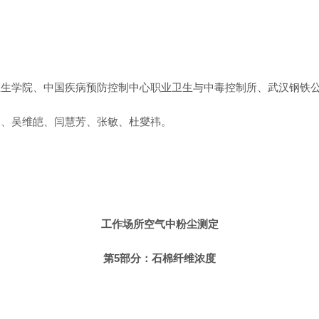
卫生学院、中国疾病预防控制中心职业卫生与中毒控制所、武汉钢铁
超、吴维皑、闫慧芳、张敏、杜燮祎。
工作场所空气中粉尘测定
第5部分：石棉纤维浓度