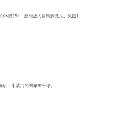
用10×或15×，应能放入目镜测微尺。见图1。
馏水冲洗后，用清洁的绸布擦干净。