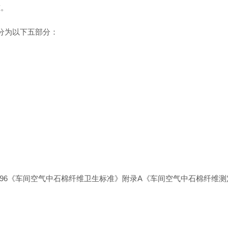
准。
2分为以下五部分：
6241-1996《车间空气中石棉纤维卫生标准》附录A《车间空气中石