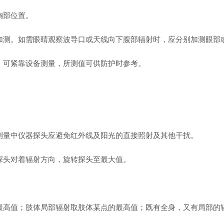
胸部位置。
以加测。如需眼睛观察波导口或天线向下腹部辐射时，应分别加测眼部
时，可紧靠设备测量，所测值可供防护时参考。
，测量中仪器探头应避免红外线及阳光的直接照射及其他干扰。
将探头对着辐射方向，旋转探头至最大值。
的最高值；肢体局部辐射取肢体某点的最高值；既有全身，又有局部的