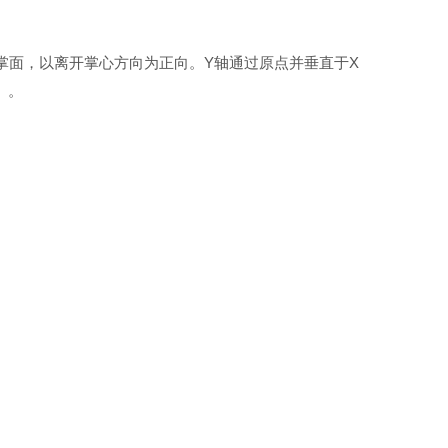
掌面，以离开掌心方向为正向。Y轴通过原点并垂直于X
）。