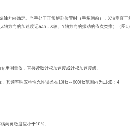
的纵轴方向确定。当手处于正常解剖位置时（手掌朝前），X轴垂直于
（Z轴方向的加速度记aZh，X轴、Y轴方向的振动的依次类推）（图1
振动专用测量仪，直接读取计权加速度或计权加速度级。
Hz，其频率响应特性允许误差在10Hz～800Hz范围内为±1dB；4
其横向灵敏度应小于10％。