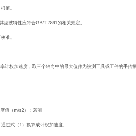
方根值。
，其滤波特性应符合GB/T 7861的相关规定。
行校准。
频率计权加速度，取三个轴向中的最大值作为被测工具或工件的手传
值（m/s2）；若测
可通过式（1）换算成计权加速度。