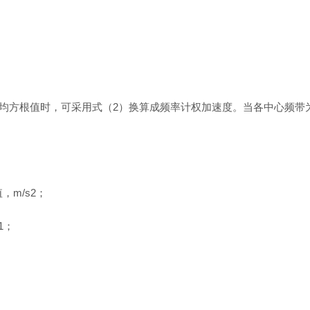
带加速度均方根值时，可采用式（2）换算成频率计权加速度。当各中心
。
。
，m/s2；
1；