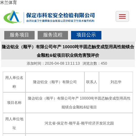
米兰体育
服务项目
服务流程
项目公示
隆达铝业（顺平）有限公司年产 10000吨半固态触变成型用高性能镁合
金颗粒&锭项目职业病危害预评价
添加时间：2026-04-08 13:11:13 浏览次数：450
用人单位名
隆达铝业（顺平）有限公司
联系人
刘志华
称
隆达铝业（顺平）有限公司年产 10000吨半固态触变成型用高性
项目名称
能镁合金颗粒&锭项目
用人单位地
河北省-保定市-顺平县-顺平经济开发区北园
址