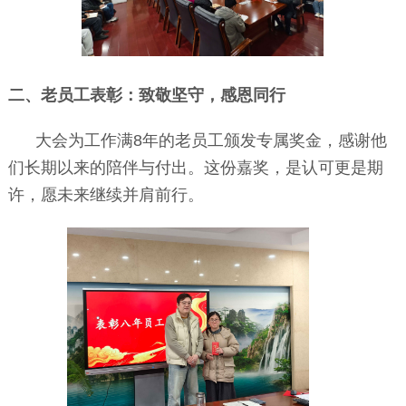
二、老员工表彰：致敬坚守，感恩同行
大会为工作满8年的老员工颁发专属奖金，感谢他
们长期以来的陪伴与付出。这份嘉奖，是认可更是期
许，愿未来继续并肩前行。