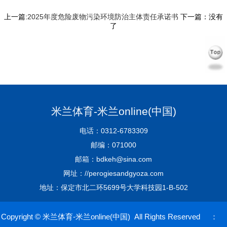
上一篇:
2025年度危险废物污染环境防治主体责任承诺书
下一篇：没有
了
米兰体育-米兰online(中国)
电话：0312-6783309
邮编：071000
邮箱：bdkeh@sina.com
网址：//perogiesandgyoza.com
地址：保定市北二环5699号大学科技园1-B-502
Copyright © 米兰体育-米兰online(中国) All Rights Reserved ：