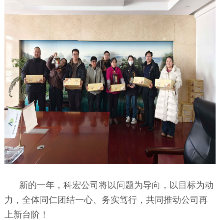
新的一年，科宏公司将以问题为导向，以目标为动
力，全体同仁团结一心、务实笃行，共同推动公司再
上新台阶！