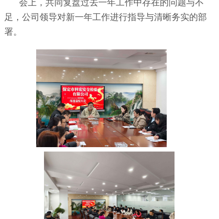
会上，共同复盘过去一年工作中存在的问题与不
足，公司领导对新一年工作进行指导与清晰务实的部
署。