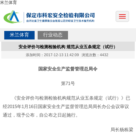
米兰体育
米兰体育
行业动态
安全评价与检测检验机构 规范从业五条规定（试行）
添加时间：2017-12-13 11:42:09 浏览次数：4432
国家安全生产监督管理总局令
第71号
《安全评价与检测检验机构规范从业五条规定（试行）》已
经2015年1月16日国家安全生产监督管理总局局长办公会议审议
通过，现予公布，自公布之日起施行。
局长杨栋梁