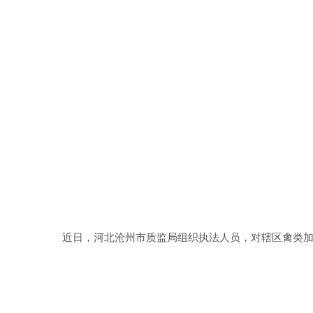
近日，河北沧州市质监局组织执法人员，对辖区禽类