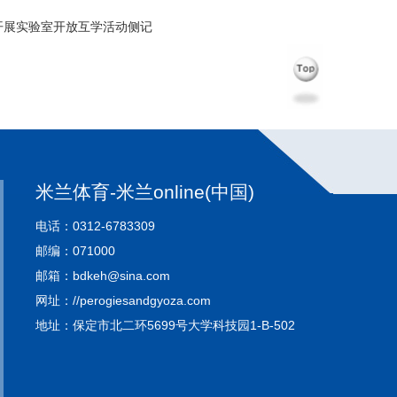
开展实验室开放互学活动侧记
米兰体育-米兰online(中国)
电话：0312-6783309
邮编：071000
邮箱：bdkeh@sina.com
网址：//perogiesandgyoza.com
地址：保定市北二环5699号大学科技园1-B-502