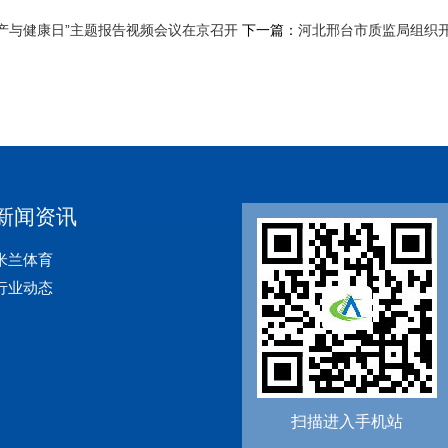
生产与健康日”主题报告视频会议在京召开
下一篇：
河北邢台市质监局组织
新闻资讯
米兰体育
行业动态
扫描进入手机站