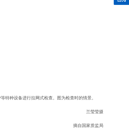
炉等特种设备进行拉网式检查。图为检查时的情景。
兰莹莹摄
摘自国家质监局