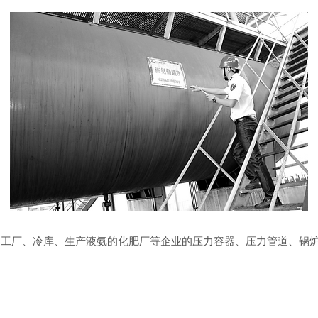
加工厂、冷库、生产液氨的化肥厂等企业的压力容器、压力管道、锅