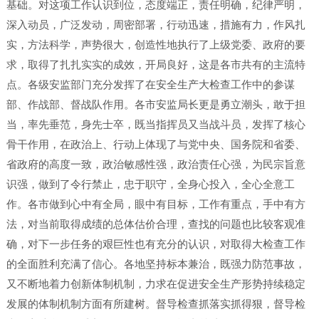
基础。对这项工作认识到位，态度端正，责任明确，纪律严明，
深入动员，广泛发动，周密部署，行动迅速，措施有力，作风扎
实，方法科学，声势很大，创造性地执行了上级党委、政府的要
求，取得了扎扎实实的成效，开局良好，这是各市共有的主流特
点。各级安监部门充分发挥了在安全生产大检查工作中的参谋
部、作战部、督战队作用。各市安监局长更是勇立潮头，敢于担
当，率先垂范，身先士卒，既当指挥员又当战斗员，发挥了核心
骨干作用，在政治上、行动上体现了与党中央、国务院和省委、
省政府的高度一致，政治敏感性强，政治责任心强，为民宗旨意
识强，做到了令行禁止，忠于职守，全身心投入，全心全意工
作。各市做到心中有全局，眼中有目标，工作有重点，手中有方
法，对当前取得成绩的总体估价合理，查找的问题也比较客观准
确，对下一步任务的艰巨性也有充分的认识，对取得大检查工作
的全面胜利充满了信心。各地坚持标本兼治，既强力防范事故，
又不断地着力创新体制机制，力求在促进安全生产形势持续稳定
发展的体制机制方面有所建树。督导检查抓落实抓得狠，督导检