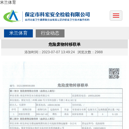
米兰体育
米兰体育
行业动态
危险废物转移联单
添加时间：2023-07-07 13:49:24 浏览次数：2988