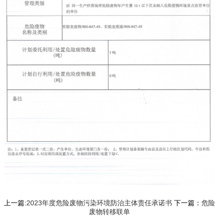
上一篇:
2023年度危险废物污染环境防治主体责任承诺书
下一篇：
危险
废物转移联单