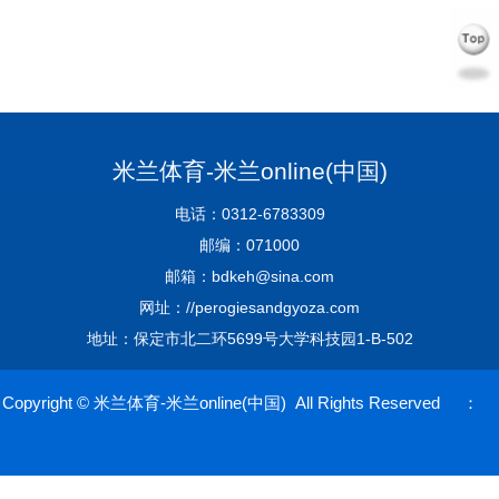
米兰体育-米兰online(中国)
电话：0312-6783309
邮编：071000
邮箱：bdkeh@sina.com
网址：//perogiesandgyoza.com
地址：保定市北二环5699号大学科技园1-B-502
Copyright © 米兰体育-米兰online(中国) All Rights Reserved ：