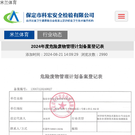
米兰体育
米兰体育
行业动态
2024年度危险废物管理计划备案登记表
添加时间：2024-08-21 14:09:29 浏览次数：2990