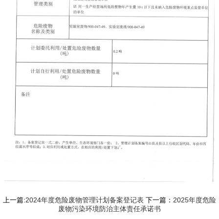
上一篇:
2024年度危险废物管理计划备案登记表
下一篇：
2025年度危险
废物污染环境防治主体责任承诺书