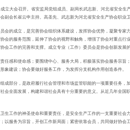
会成立大会召开。省安监局党组成员、副局长武志新、河北省安全生
协会副会长崔云申主持。高圣先、武志新为河北省安全生产协会职业
委员会的成立，是完善协会组织体系建设，发挥协会优势，凝聚专家
了协会的服务范围，延伸了协会的视野和触角，增强了协会对重点行
对协会工作的完善和支撑。成立专业（工作）委员会是协会创新发展
强责任感和使命感；要围绕中心、服务大局，积极落实协会服务宗旨
强形象建设；协会要做好服务工作，为发挥分支机构作用创造条件。
要组成部分，是政府履行社会管理和市场监管职能的一项重要任务，
济社会全面发展，构建和谐社会具有十分重要的意义。从近几年全国
业卫生工作的神圣使命和重要责任，是安全生产工作的一支重要社会
作；以服务为宗旨，开创工作新局面；紧密依靠会员，共同做好协会