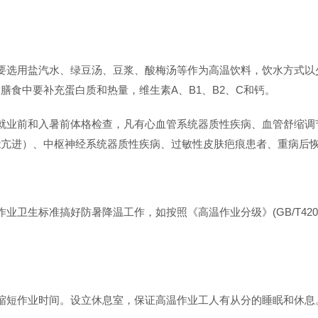
要选用盐汽水、绿豆汤、豆浆、酸梅汤等作为高温饮料，饮水方式以
膳食中要补充蛋白质和热量，维生素A、B1、B2、C和钙。
就业前和入暑前体格检查，凡有心血管系统器质性疾病、血管舒缩调
能亢进）、中枢神经系统器质性疾病、过敏性皮肤疤痕患者、重病后
卫生标准搞好防暑降温工作，如按照《高温作业分级》(GB/T4200
缩短作业时间。设立休息室，保证高温作业工人有从分的睡眠和休息