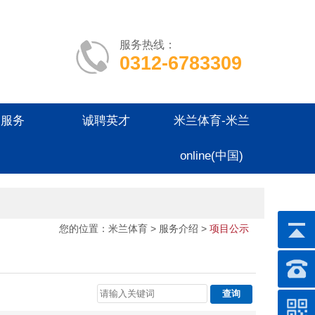
服务热线：
0312-6783309
户服务
诚聘英才
米兰体育-米兰
online(中国)
您的位置：
米兰体育
> 服务介绍 >
项目公示