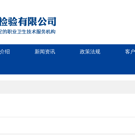
介绍
新闻资讯
政策法规
客