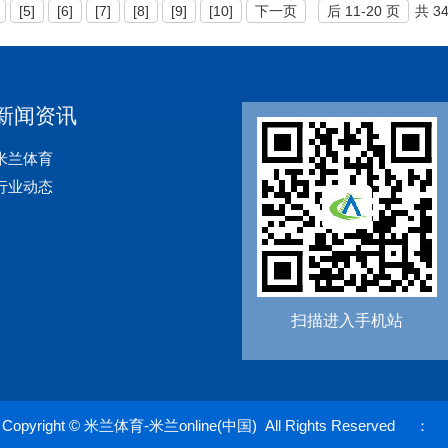
[5]
[6]
[7]
[8]
[9]
[10]
下一页
后 11-20 页
共
3
新闻资讯
米兰体育
行业动态
扫描进入手机站
Copyright © 米兰体育-米兰online(中国) All Rights Reserved ：