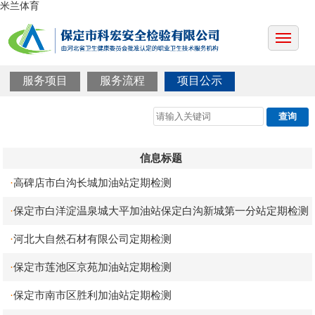
米兰体育
服务项目
服务流程
项目公示
信息标题
高碑店市白沟长城加油站定期检测
·
保定市白洋淀温泉城大平加油站保定白沟新城第一分站定期检测
·
河北大自然石材有限公司定期检测
·
保定市莲池区京苑加油站定期检测
·
保定市南市区胜利加油站定期检测
·