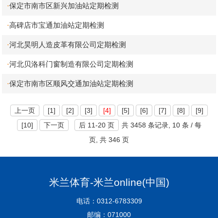
保定市南市区新兴加油站定期检测
·
高碑店市宝通加油站定期检测
·
河北昊明人造皮革有限公司定期检测
·
河北贝洛科门窗制造有限公司定期检测
·
保定市南市区顺风交通加油站定期检测
·
上一页
[1]
[2]
[3]
[4]
[5]
[6]
[7]
[8]
[9]
[10]
下一页
后 11-20 页
共
3458 条记录,
10 条 / 每
页, 共
346 页
米兰体育-米兰online(中国)
电话：0312-6783309
邮编：071000