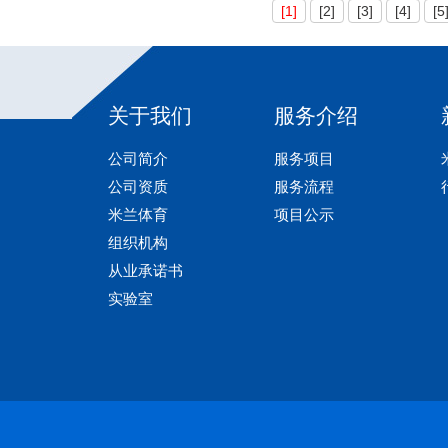
[1]
[2]
[3]
[4]
[5
关于我们
服务介绍
公司简介
服务项目
公司资质
服务流程
米兰体育
项目公示
组织机构
从业承诺书
实验室