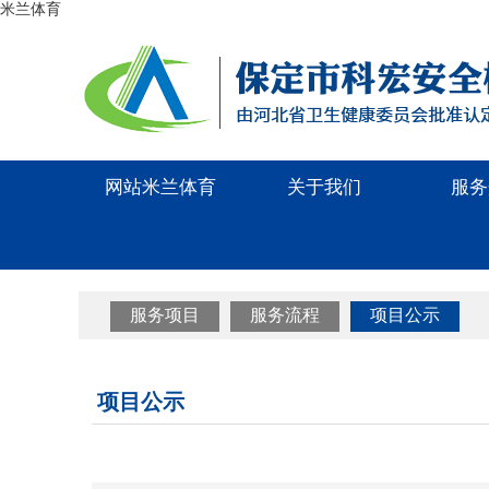
米兰体育
网站米兰体育
关于我们
服务
服务项目
服务流程
项目公示
项目公示