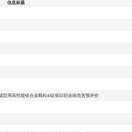
信息标题
变成型用高性能镁合金颗粒&锭项目职业病危害预评价